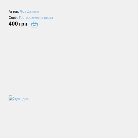
Автор:
Ліса Джуелл
Серія:
Гостросюжетна проза
400
грн