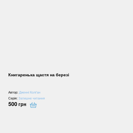
Книгаренька щастя на березі
Автор:
Дженнi Колґан
Серія:
Затишне читання
500
грн