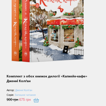
Комплект з обох книжок дилогії «Капкейк-кафе»
Дженнi Колґан
Автор:
Дженнi Колґан
Серія:
Затишне читання
900
грн
675
грн