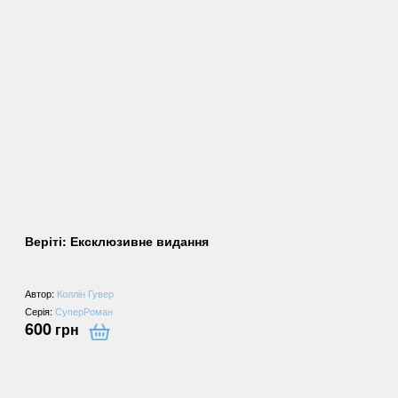
Веріті: Ексклюзивне видання
Автор:
Коллін Гувер
Серія:
СуперРоман
600
грн