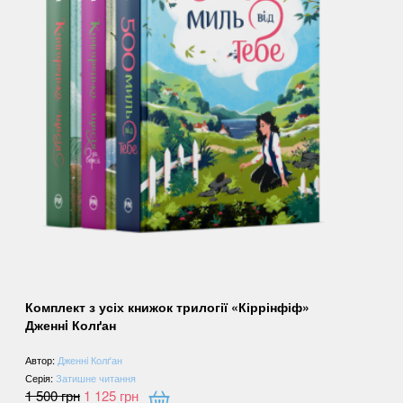
Комплект з усіх книжок трилогії «Кіррінфіф»
Дженнi Колґан
Автор:
Дженнi Колґан
Серія:
Затишне читання
1 500
грн
1 125
грн