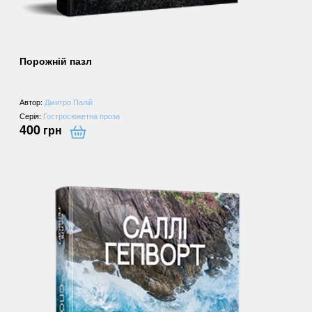
Порожній пазл
Автор:
Дмитро Палій
Серія:
Гостросюжетна проза
400
грн