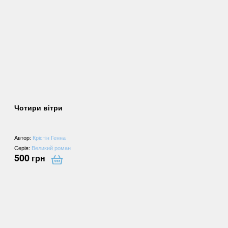
Чотири вітри
Автор:
Крістін Генна
Серія:
Великий роман
500
грн