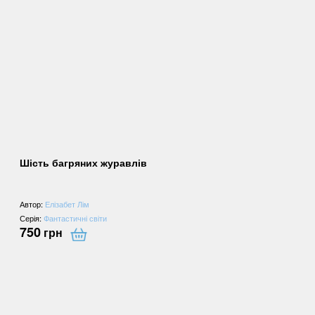
Шість багряних журавлів
Автор:
Елізабет Лім
Серія:
Фантастичні світи
750
грн