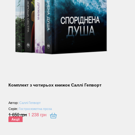
Комплект з чотирьох книжок Саллі Гепворт
Автор:
Саллі Гепворт
Серія:
Гостросюжетна проза
1 650
грн
1 238
грн
Акції