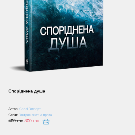
Споріднена душа
Автор:
Саллі Гепворт
Серія:
Гостросюжетна проза
400
грн
300
грн