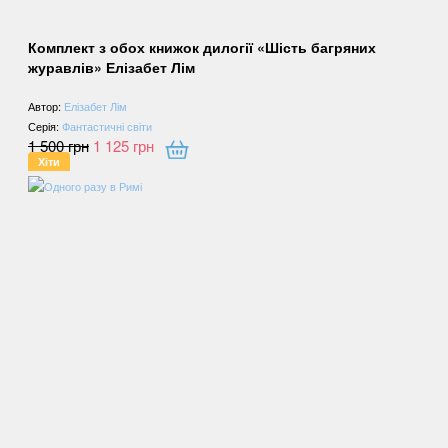
Комплект з обох книжок дилогії «Шість багряних
журавлів» Елізабет Лім
Автор:
Елізабет Лім
Серія:
Фантастичні світи
1 500
грн
1 125
грн
Хіти