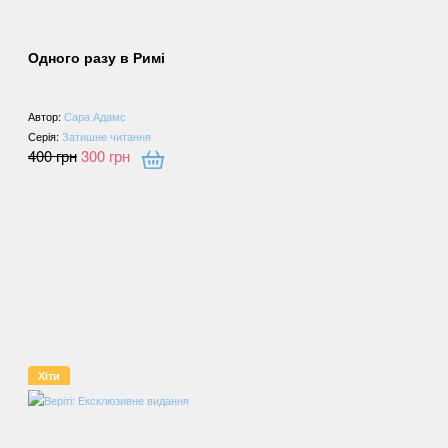
Одного разу в Римі
Автор:
Сара Адамс
Серія:
Затишне читання
400
грн
300
грн
Хіти