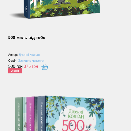
500 миль від тебе
Автор:
Дженнi Колґан
Серія:
Затишне читання
500
грн
375
грн
Акції