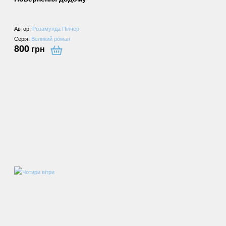
Автор:
Розамунда Пілчер
Серія:
Великий роман
800
грн