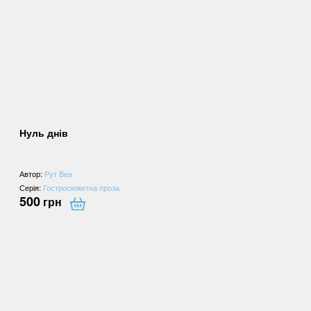
Нуль днів
Автор:
Рут Веа
Серія:
Гостросюжетна проза
500
грн