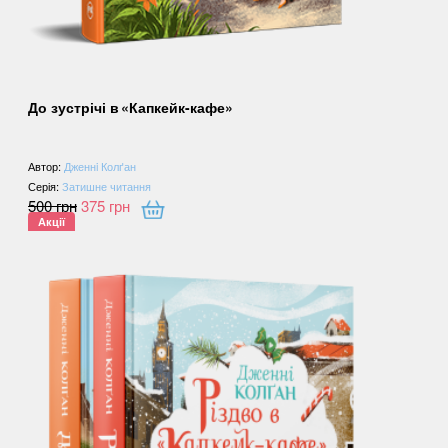
До зустрічі в «Капкейк-кафе»
Автор:
Дженнi Колґан
Серія:
Затишне читання
500
грн
375
грн
Акції