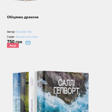
Обіцянка дракона
Автор:
Елізабет Лім
Серія:
Фантастичні світи
750
грн
Акції