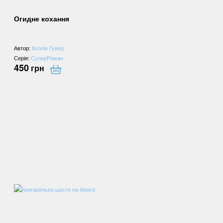
Огидне кохання
Автор:
Коллін Гувер
Серія:
СуперРоман
450
грн