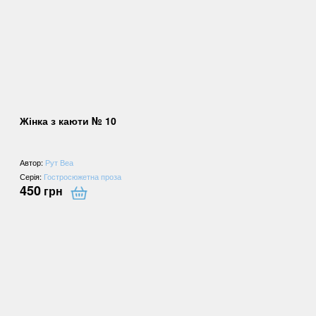
Жінка з каюти № 10
Автор:
Рут Веа
Серія:
Гостросюжетна проза
450
грн