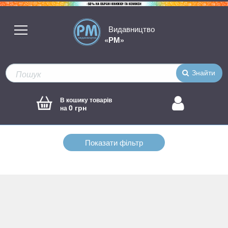
Видавництво
«РМ»
Знайти
В кошику товарів
0 грн
на
Показати фільтр