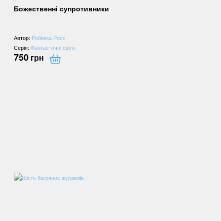
Божественні супротивники
Автор:
Ребекка Росс
Серія:
Фантастичні світи
750
грн