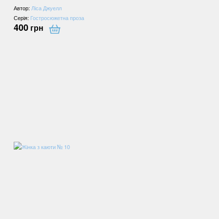
Автор:
Ліса Джуелл
Серія:
Гостросюжетна проза
400
грн