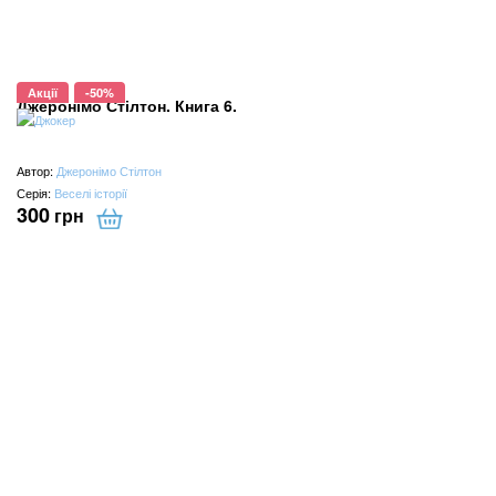
Акції
-50%
Джеронімо Стілтон. Книга 6.
Автор:
Джеронімо Стілтон
Серія:
Веселі історії
300
грн