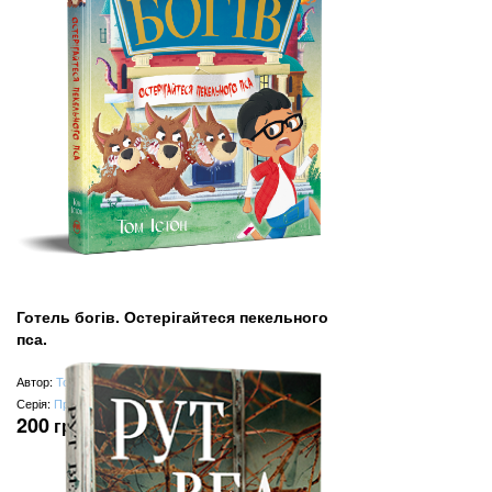
Готель богів. Остерігайтеся пекельного
пса.
Автор:
Том Істон
Серія:
Пригодам час
200
грн