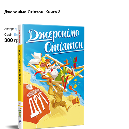
Джеронімо Стілтон. Книга 3.
Автор:
Джеронімо Стілтон
Серія:
Веселі історії
300
грн