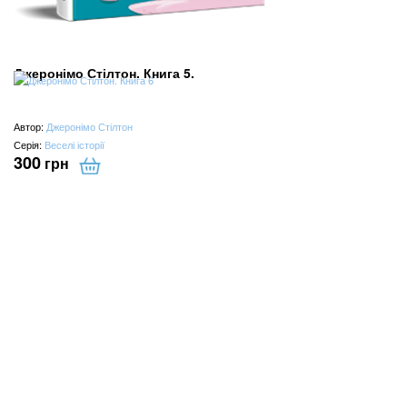
Джеронімо Стілтон. Книга 5.
Автор:
Джеронімо Стілтон
Серія:
Веселі історії
300
грн