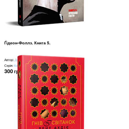
Ґідеон-Фоллз. Книга 5.
Автор:
Джефф Лемір
Серія:
Комікси Image
300
грн
(замість
600
грн
)