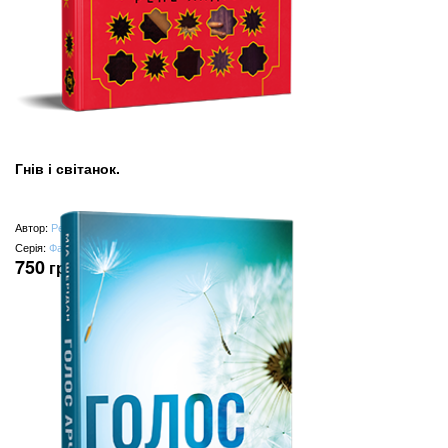
Гнів і світанок.
Автор:
Рене Ахдіє
Серія:
Фантастичні світи
750
грн