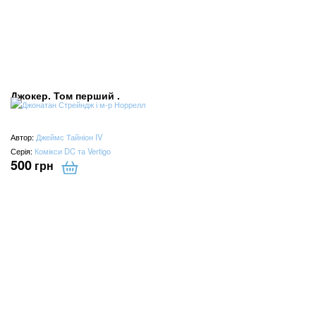
Джокер. Том перший .
Автор:
Джеймс Тайніон IV
Серія:
Комікси DC та Vertigo
500
грн