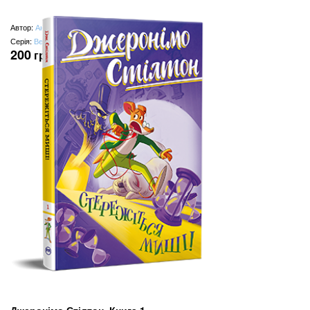
Автор:
Анн-Катрін Геґер
Серія:
Веселі історії
200
грн
Джеронімо Стілтон. Книга 1.