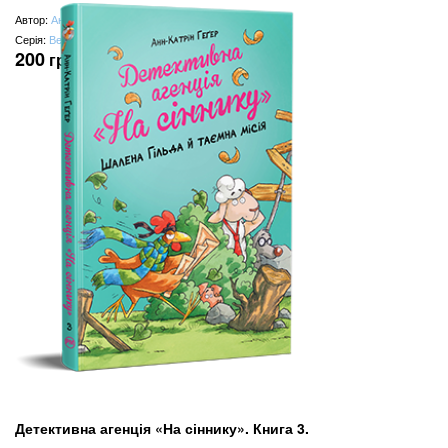
Автор:
Анн-Катрін Геґер
Серія:
Веселі історії
200
грн
Детективна агенція «На сіннику». Книга 3.