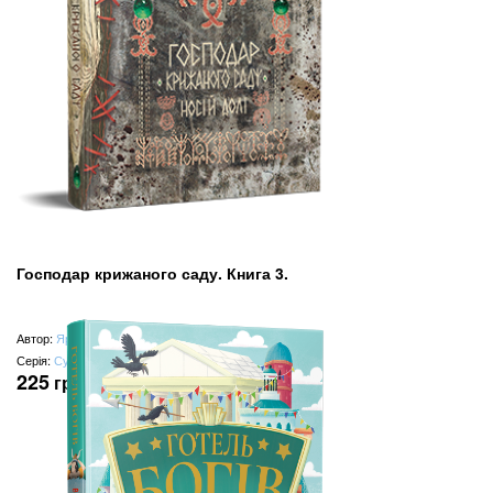
Господар крижаного саду. Книга 3.
Автор:
Ярослав Ґжендович
Серія:
Сузір’я світів
225
грн
(замість
450
грн
)