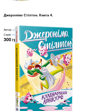
Джеронімо Стілтон. Книга 4.
Автор:
Джеронімо Стілтон
Серія:
Веселі історії
300
грн