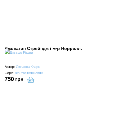
Джонатан Стрейндж і м-р Норрелл.
Автор:
Сюзанна Кларк
Серія:
Фантастичні світи
750
грн