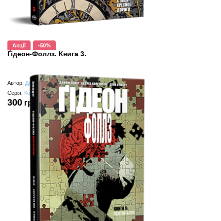
Акції
-50%
Ґідеон-Фоллз. Книга 3.
Автор:
Джефф Лемір
Серія:
Комікси Image
300
грн
(замість
600
грн
)