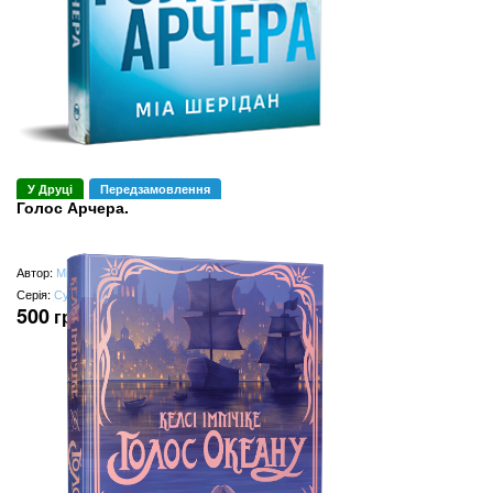
У Друці
Передзамовлення
Голос Арчера.
Автор:
Міа Шерідан
Серія:
СуперРоман
500
грн