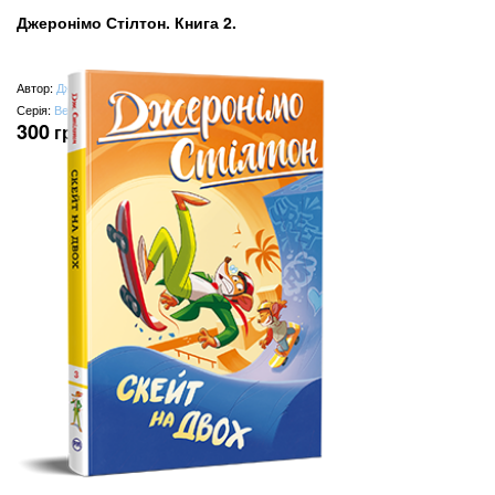
Джеронімо Стілтон. Книга 2.
Автор:
Джеронімо Стілтон
Серія:
Веселі історії
300
грн