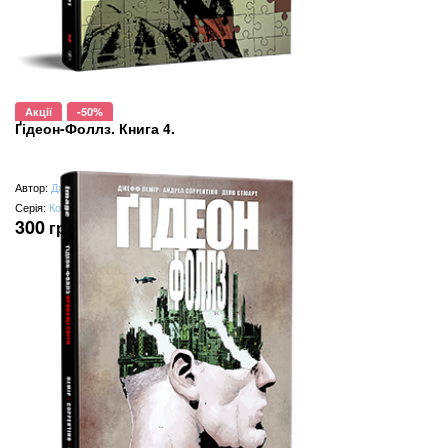
Акції
-50%
Ґідеон-Фоллз. Книга 4.
Автор:
Джефф Лемір
Серія:
Комікси Image
300
грн
(замість
600
грн
)