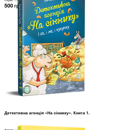
500
грн
Детективна агенція «На сіннику». Книга 1.
Автор:
Анн-Катрін Геґер