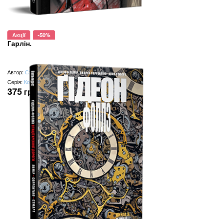
Акції
-50%
Гарлін.
Автор:
Стьєпан Шеїч
Серія:
Комікси DC та Vertigo
375
грн
(замість
750
грн
)