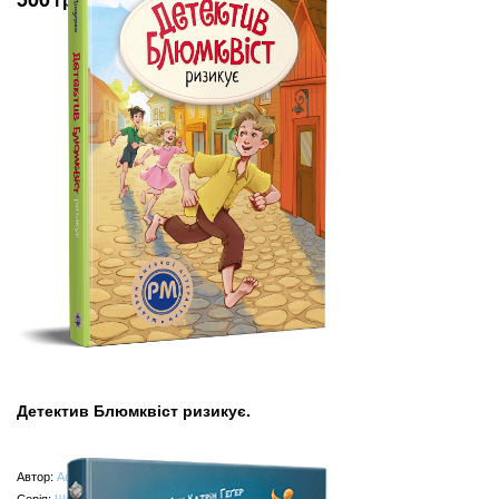
Детектив Блюмквіст ризикує.
Автор:
Астрід Ліндґрен
Серія:
Шедеври дитячої літератури