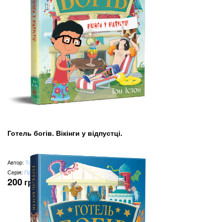
Готель богів. Вікінги у відпустці.
Автор:
Том Істон
Серія:
Пригодам час
200
грн