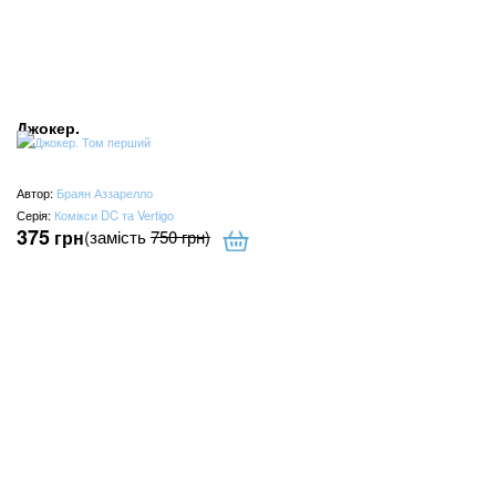
Джокер.
Автор:
Браян Аззарелло
Серія:
Комікси DC та Vertigo
375
грн
(замість
750
грн
)