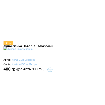
Хіти
Диво-жінка. Історія: Амазонки .
Автор:
Келлі Сью Деконнік
Серія:
Комікси DC та Vertigo
400
грн
(замість
800
грн
)