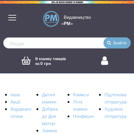
Видавництво
«РМ»
Знайти
В кошику товарів
0 грн
на
Інше
Дитячі
Комікси
Підліткова
Акції
книжки
Літні
література
Видавничі
Добірка
книжки
Художня
плани
до Дня
Нонфікшн
література
матері
Знижка