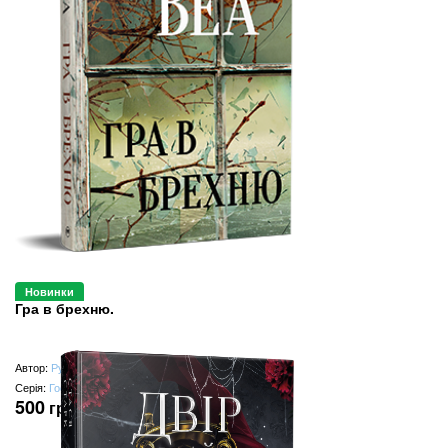
Новинки
Гра в брехню.
Автор:
Рут Веа
Серія:
Гостросюжетна проза
500
грн