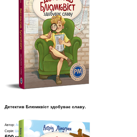
Детектив Блюмквіст здобуває славу.
Автор:
Астрід Ліндґрен
Серія:
Шедеври дитячої літератури
500
грн