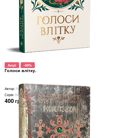
Акції
-50%
Голоси влітку.
Автор:
Розамунда Пілчер
Серія:
Великий роман
400
грн
(замість
500
грн
)