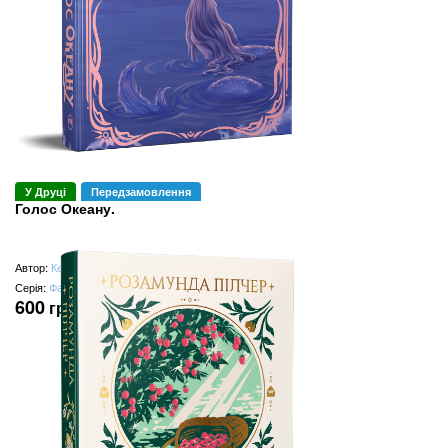
У Друці
Передзамовлення
Голос Океану.
Автор:
Келсі Імпічіке
Серія:
Фантастичні світи
600
грн
(замість
750
грн
)