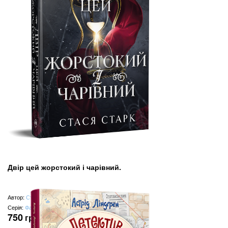
Двір цей жорстокий і чарівний.
Автор:
Стася Старк
Серія:
Фантастичні світи
750
грн