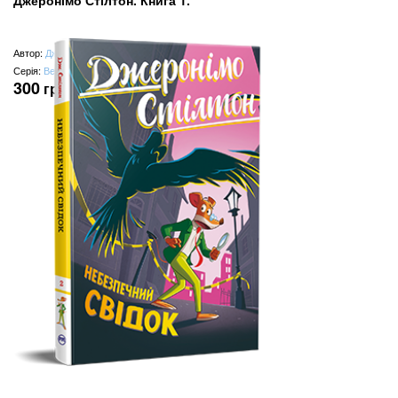
Автор:
Джеронімо Стілтон
Серія:
Веселі історії
300
грн